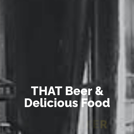
S
E
R
V
I
N
G
F
O
O
D